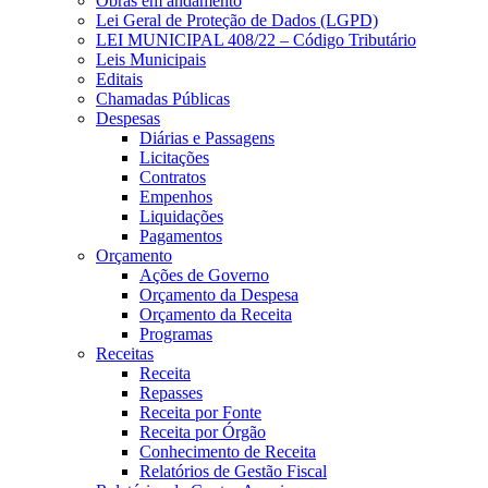
Obras em andamento
Lei Geral de Proteção de Dados (LGPD)
LEI MUNICIPAL 408/22 – Código Tributário
Leis Municipais
Editais
Chamadas Públicas
Despesas
Diárias e Passagens
Licitações
Contratos
Empenhos
Liquidações
Pagamentos
Orçamento
Ações de Governo
Orçamento da Despesa
Orçamento da Receita
Programas
Receitas
Receita
Repasses
Receita por Fonte
Receita por Órgão
Conhecimento de Receita
Relatórios de Gestão Fiscal