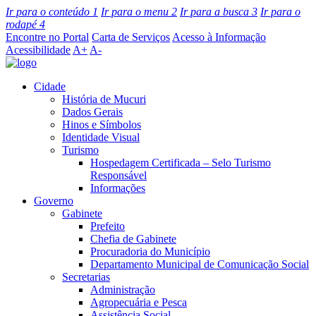
Ir para o conteúdo
1
Ir para o menu
2
Ir para a busca
3
Ir para o
rodapé
4
Encontre no Portal
Carta de Serviços
Acesso à Informação
Acessibilidade
A+
A-
Cidade
História de Mucuri
Dados Gerais
Hinos e Símbolos
Identidade Visual
Turismo
Hospedagem Certificada – Selo Turismo
Responsável
Informações
Governo
Gabinete
Prefeito
Chefia de Gabinete
Procuradoria do Município
Departamento Municipal de Comunicação Social
Secretarias
Administração
Agropecuária e Pesca
Assistência Social