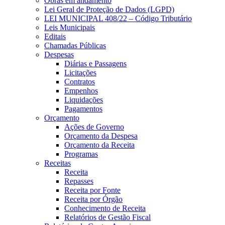
Obras em andamento
Lei Geral de Proteção de Dados (LGPD)
LEI MUNICIPAL 408/22 – Código Tributário
Leis Municipais
Editais
Chamadas Públicas
Despesas
Diárias e Passagens
Licitações
Contratos
Empenhos
Liquidações
Pagamentos
Orçamento
Ações de Governo
Orçamento da Despesa
Orçamento da Receita
Programas
Receitas
Receita
Repasses
Receita por Fonte
Receita por Órgão
Conhecimento de Receita
Relatórios de Gestão Fiscal