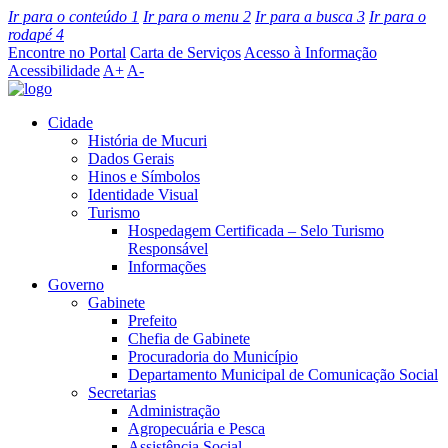
Ir para o conteúdo
1
Ir para o menu
2
Ir para a busca
3
Ir para o
rodapé
4
Encontre no Portal
Carta de Serviços
Acesso à Informação
Acessibilidade
A+
A-
Cidade
História de Mucuri
Dados Gerais
Hinos e Símbolos
Identidade Visual
Turismo
Hospedagem Certificada – Selo Turismo
Responsável
Informações
Governo
Gabinete
Prefeito
Chefia de Gabinete
Procuradoria do Município
Departamento Municipal de Comunicação Social
Secretarias
Administração
Agropecuária e Pesca
Assistência Social