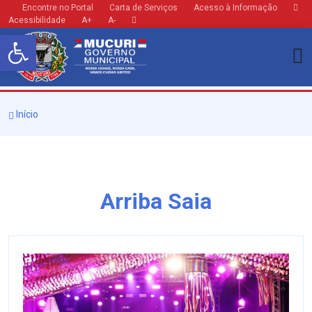
Encontre no Portal
Carta de Serviços
Acesso à Informação
Acessibilidade
A+
A-
Barra de Ferramentas Aberta
Início
Arriba Saia