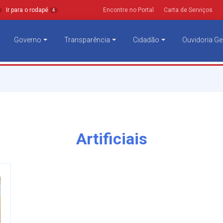
Ir para o rodapé
Encontre no Portal
Carta de Serviços
4
Governo
Transparência
Cidadão
Ouvidoria Ge
Artificiais