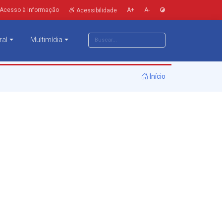
Acesso à Informação
A+
A-
Acessibilidade
ral
Multimídia
Início