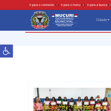
Ir para o conteúdo
Ir para o menu
Ir para a busca
1
2
3
Cidade
Barra de Ferramentas Aberta