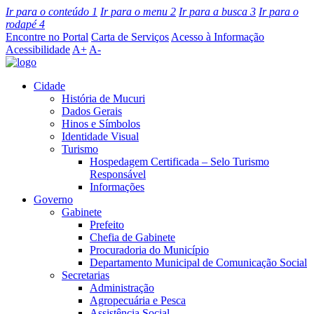
Ir para o conteúdo
1
Ir para o menu
2
Ir para a busca
3
Ir para o
rodapé
4
Encontre no Portal
Carta de Serviços
Acesso à Informação
Acessibilidade
A+
A-
Cidade
História de Mucuri
Dados Gerais
Hinos e Símbolos
Identidade Visual
Turismo
Hospedagem Certificada – Selo Turismo
Responsável
Informações
Governo
Gabinete
Prefeito
Chefia de Gabinete
Procuradoria do Município
Departamento Municipal de Comunicação Social
Secretarias
Administração
Agropecuária e Pesca
Assistência Social