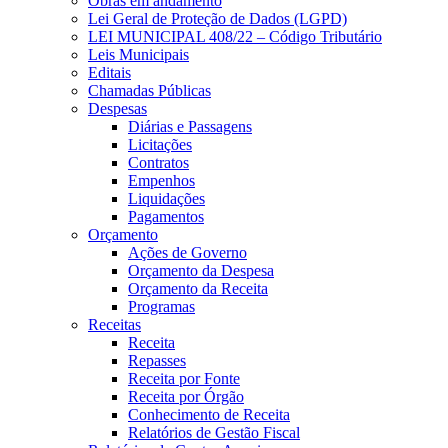
Obras em andamento
Lei Geral de Proteção de Dados (LGPD)
LEI MUNICIPAL 408/22 – Código Tributário
Leis Municipais
Editais
Chamadas Públicas
Despesas
Diárias e Passagens
Licitações
Contratos
Empenhos
Liquidações
Pagamentos
Orçamento
Ações de Governo
Orçamento da Despesa
Orçamento da Receita
Programas
Receitas
Receita
Repasses
Receita por Fonte
Receita por Órgão
Conhecimento de Receita
Relatórios de Gestão Fiscal