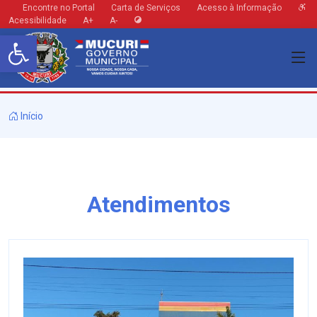
Encontre no Portal
Carta de Serviços
Acesso à Informação
Acessibilidade
A+
A-
Barra de Ferramentas Aberta
Início
Atendimentos