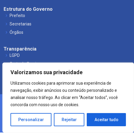
Estrutura do Governo
Prefeito
Secretarias
Órgãos
Transparência
LGPD
Carta de Serviços
Valorizamos sua privacidade
Leis Municipais
Utilizamos cookies para aprimorar sua experiência de
navegação, exibir anúncios ou conteúdo personalizado e
analisar nosso tráfego. Ao clicar em “Aceitar todos”, você
concorda com nosso uso de cookies.
© 2021 Prefeitura de Mucuri.
Crearte WEB
Personalizar
Rejeitar
Aceitar tudo