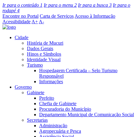
Ir para o conteúdo
1
Ir para o menu
2
Ir para a busca
3
Ir para o
rodapé
4
Encontre no Portal
Carta de Serviços
Acesso à Informação
Acessibilidade
A+
A-
Cidade
História de Mucuri
Dados Gerais
Hinos e Símbolos
Identidade Visual
Turismo
Hospedagem Certificada – Selo Turismo
Responsável
Informações
Governo
Gabinete
Prefeito
Chefia de Gabinete
Procuradoria do Município
Departamento Municipal de Comunicação Social
Secretarias
Administração
Agropecuária e Pesca
Assistência Social