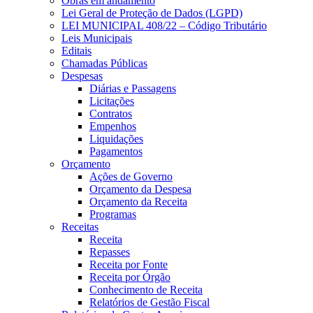
Obras em andamento
Lei Geral de Proteção de Dados (LGPD)
LEI MUNICIPAL 408/22 – Código Tributário
Leis Municipais
Editais
Chamadas Públicas
Despesas
Diárias e Passagens
Licitações
Contratos
Empenhos
Liquidações
Pagamentos
Orçamento
Ações de Governo
Orçamento da Despesa
Orçamento da Receita
Programas
Receitas
Receita
Repasses
Receita por Fonte
Receita por Órgão
Conhecimento de Receita
Relatórios de Gestão Fiscal