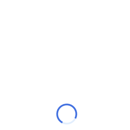
O prefeito Roberto Carlos Figueiredo Costa, o “Robertinho”
(UB), anunciou no final da tarde desta sexta-feira (19/06) a
programação
Prefeitura de Mucuri
Rua Canárias, 190 – Bairro Malvinas
Horário de Funcionamento ao público:
8h às 13h.
Contato:
(73) 3206 1221 / 3206 1223