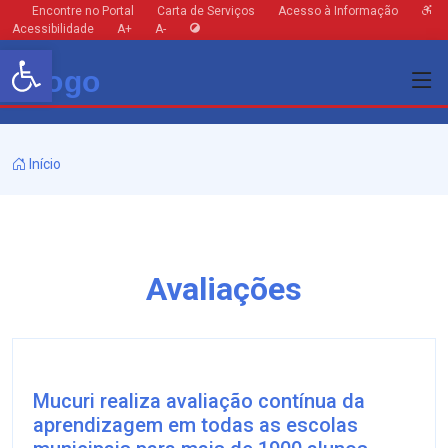
Encontre no Portal
Carta de Serviços
Acesso à Informação
Acessibilidade
A+
A-
Barra de Ferramentas Aberta
Início
Avaliações
Mucuri realiza avaliação contínua da
aprendizagem em todas as escolas