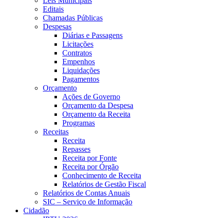
Leis Municipais
Editais
Chamadas Públicas
Despesas
Diárias e Passagens
Licitações
Contratos
Empenhos
Liquidações
Pagamentos
Orçamento
Ações de Governo
Orçamento da Despesa
Orçamento da Receita
Programas
Receitas
Receita
Repasses
Receita por Fonte
Receita por Órgão
Conhecimento de Receita
Relatórios de Gestão Fiscal
Relatórios de Contas Anuais
SIC – Serviço de Informação
Cidadão