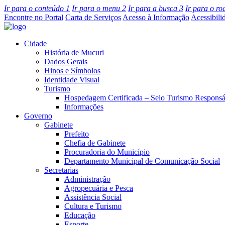
Ir para o conteúdo
1
Ir para o menu
2
Ir para a busca
3
Ir para o r
Encontre no Portal
Carta de Serviços
Acesso à Informação
Acessibili
Cidade
História de Mucuri
Dados Gerais
Hinos e Símbolos
Identidade Visual
Turismo
Hospedagem Certificada – Selo Turismo Responsá
Informações
Governo
Gabinete
Prefeito
Chefia de Gabinete
Procuradoria do Município
Departamento Municipal de Comunicação Social
Secretarias
Administração
Agropecuária e Pesca
Assistência Social
Cultura e Turismo
Educação
Esporte