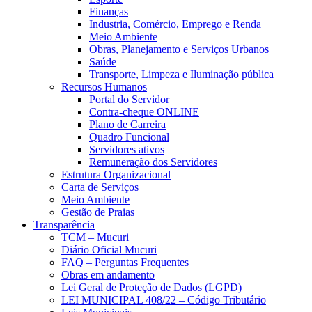
Finanças
Industria, Comércio, Emprego e Renda
Meio Ambiente
Obras, Planejamento e Serviços Urbanos
Saúde
Transporte, Limpeza e Iluminação pública
Recursos Humanos
Portal do Servidor
Contra-cheque ONLINE
Plano de Carreira
Quadro Funcional
Servidores ativos
Remuneração dos Servidores
Estrutura Organizacional
Carta de Serviços
Meio Ambiente
Gestão de Praias
Transparência
TCM – Mucuri
Diário Oficial Mucuri
FAQ – Perguntas Frequentes
Obras em andamento
Lei Geral de Proteção de Dados (LGPD)
LEI MUNICIPAL 408/22 – Código Tributário