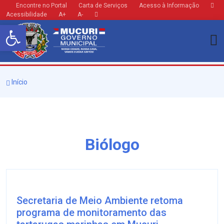
Encontre no Portal
Carta de Serviços
Acesso à Informação
Acessibilidade
A+
A-
Barra de Ferramentas Aberta
Início
Biólogo
Secretaria de Meio Ambiente retoma
programa de monitoramento das