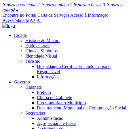
Ir para o conteúdo
1
Ir para o menu
2
Ir para a busca
3
Ir para o
rodapé
4
Encontre no Portal
Carta de Serviços
Acesso à Informação
Acessibilidade
A+
A-
Cidade
História de Mucuri
Dados Gerais
Hinos e Símbolos
Identidade Visual
Turismo
Hospedagem Certificada – Selo Turismo
Responsável
Informações
Governo
Gabinete
Prefeito
Chefia de Gabinete
Procuradoria do Município
Departamento Municipal de Comunicação Social
Secretarias
Administração
Agropecuária e Pesca
Assistência Social