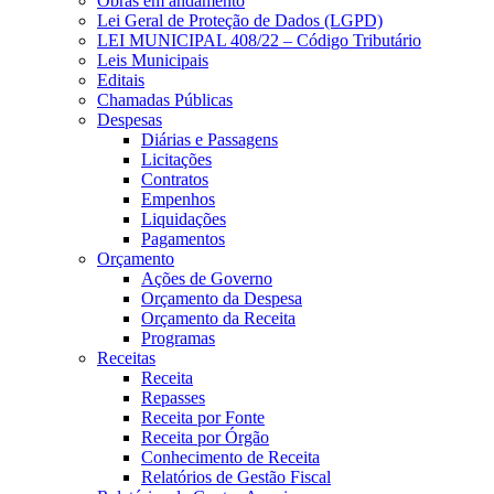
Obras em andamento
Lei Geral de Proteção de Dados (LGPD)
LEI MUNICIPAL 408/22 – Código Tributário
Leis Municipais
Editais
Chamadas Públicas
Despesas
Diárias e Passagens
Licitações
Contratos
Empenhos
Liquidações
Pagamentos
Orçamento
Ações de Governo
Orçamento da Despesa
Orçamento da Receita
Programas
Receitas
Receita
Repasses
Receita por Fonte
Receita por Órgão
Conhecimento de Receita
Relatórios de Gestão Fiscal