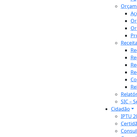
Orçam
Aç
Or
Or
Pr
Receit
Re
Re
Re
Re
Co
Re
Relató
SIC – 
Cidadão
IPTU 2
Certid
Consul