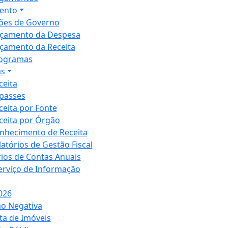
ento
ões de Governo
çamento da Despesa
çamento da Receita
ogramas
as
ceita
passes
ceita por Fonte
ceita por Órgão
nhecimento de Receita
latórios de Gestão Fiscal
rios de Contas Anuais
Serviço de Informação
026
ão Negativa
ta de Imóveis