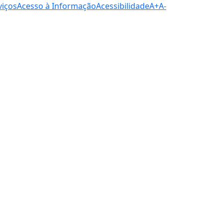
viços
Acesso à Informação
Acessibilidade
A+
A-