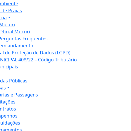
mbiente
 de Praias
cia
Mucuri
Oficial Mucuri
Perguntas Frequentes
 em andamento
ral de Proteção de Dados (LGPD)
NICIPAL 408/22 – Código Tributário
unicipais
as Públicas
sas
árias e Passagens
citações
ntratos
penhos
quidações
gamentos