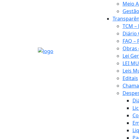
Meio A
Gestão
Transparên
TCM – 
Diário 
FAQ – 
Obras
Lei Ge
LEI MU
Leis M
Editais
Chamad
Despe
Di
Li
Co
Em
Li
Pa