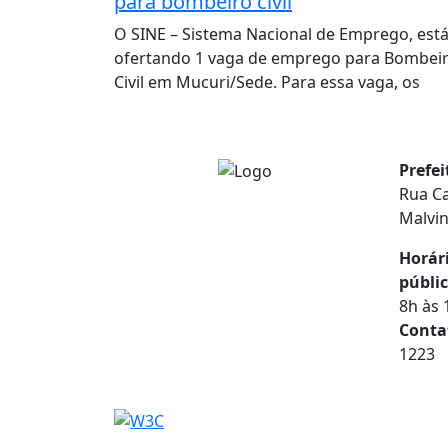
para bombeiro civil
O SINE – Sistema Nacional de Emprego, est
ofertando 1 vaga de emprego para Bombei
Civil em Mucuri/Sede. Para essa vaga, os
Prefe
Rua Ca
Malvi
Horár
públic
8h às 
Conta
1223