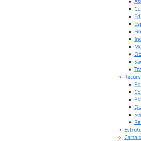
As
Cu
Ed
Es
Fi
In
Me
Ob
Sa
Tr
Recur
Po
Co
Pl
Qu
Se
Re
Estrut
Carta 