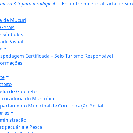
a busca
3
Ir para o rodapé
4
Encontre no Portal
Carta de Ser
ia de Mucuri
Gerais
e Símbolos
dade Visual
o
spedagem Certificada – Selo Turismo Responsável
formações
te
efeito
efia de Gabinete
ocuradoria do Município
partamento Municipal de Comunicação Social
arias
ministração
ropecuária e Pesca