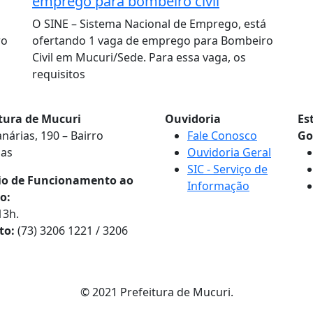
emprego para bombeiro civil
á
O SINE – Sistema Nacional de Emprego, está
ro
ofertando 1 vaga de emprego para Bombeiro
Civil em Mucuri/Sede. Para essa vaga, os
requisitos
itura de Mucuri
Ouvidoria
Es
nárias, 190 – Bairro
Fale Conosco
Go
nas
Ouvidoria Geral
SIC - Serviço de
io de Funcionamento ao
Informação
o:
13h.
to:
(73) 3206 1221 / 3206
© 2021 Prefeitura de Mucuri.