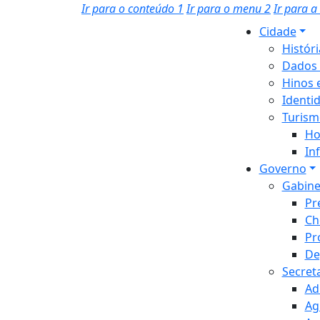
Ir para o conteúdo
1
Ir para o menu
2
Ir para 
Cidade
Histór
Dados 
Hinos 
Identi
Turism
Ho
In
Governo
Gabine
Pr
Ch
Pr
De
Secret
Ad
Ag