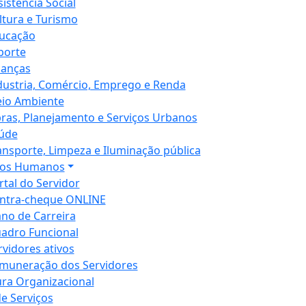
sistência Social
ltura e Turismo
ucação
porte
nanças
dustria, Comércio, Emprego e Renda
io Ambiente
ras, Planejamento e Serviços Urbanos
úde
ansporte, Limpeza e Iluminação pública
sos Humanos
rtal do Servidor
ntra-cheque ONLINE
ano de Carreira
adro Funcional
rvidores ativos
muneração dos Servidores
ura Organizacional
de Serviços