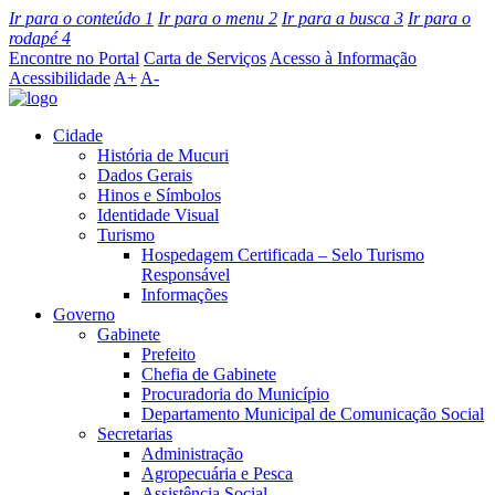
Ir para o conteúdo
1
Ir para o menu
2
Ir para a busca
3
Ir para o
rodapé
4
Encontre no Portal
Carta de Serviços
Acesso à Informação
Acessibilidade
A+
A-
Cidade
História de Mucuri
Dados Gerais
Hinos e Símbolos
Identidade Visual
Turismo
Hospedagem Certificada – Selo Turismo
Responsável
Informações
Governo
Gabinete
Prefeito
Chefia de Gabinete
Procuradoria do Município
Departamento Municipal de Comunicação Social
Secretarias
Administração
Agropecuária e Pesca
Assistência Social