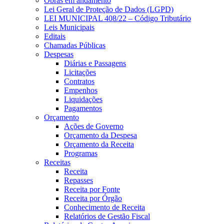
Obras em andamento
Lei Geral de Proteção de Dados (LGPD)
LEI MUNICIPAL 408/22 – Código Tributário
Leis Municipais
Editais
Chamadas Públicas
Despesas
Diárias e Passagens
Licitações
Contratos
Empenhos
Liquidações
Pagamentos
Orçamento
Ações de Governo
Orçamento da Despesa
Orçamento da Receita
Programas
Receitas
Receita
Repasses
Receita por Fonte
Receita por Órgão
Conhecimento de Receita
Relatórios de Gestão Fiscal