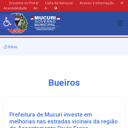
Encontre no Portal
Carta de Serviços
Acesso à Informação
Acessibilidade
A+
A-
Barra de Ferramentas Aberta
Início
Bueiros
Prefeitura de Mucuri investe em
melhorias nas estradas vicinais da região