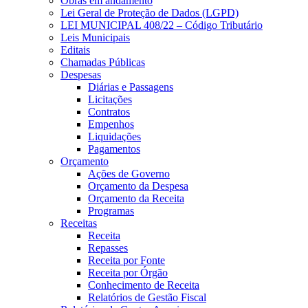
Obras em andamento
Lei Geral de Proteção de Dados (LGPD)
LEI MUNICIPAL 408/22 – Código Tributário
Leis Municipais
Editais
Chamadas Públicas
Despesas
Diárias e Passagens
Licitações
Contratos
Empenhos
Liquidações
Pagamentos
Orçamento
Ações de Governo
Orçamento da Despesa
Orçamento da Receita
Programas
Receitas
Receita
Repasses
Receita por Fonte
Receita por Órgão
Conhecimento de Receita
Relatórios de Gestão Fiscal