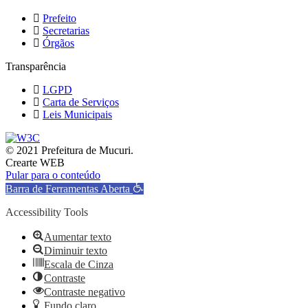
Prefeito
Secretarias
Órgãos
Transparência
LGPD
Carta de Serviços
Leis Municipais
© 2021 Prefeitura de Mucuri.
Crearte WEB
Pular para o conteúdo
Barra de Ferramentas Aberta
Accessibility Tools
Aumentar texto
Diminuir texto
Escala de Cinza
Contraste
Contraste negativo
Fundo claro