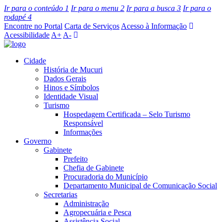
Ir para o conteúdo
1
Ir para o menu
2
Ir para a busca
3
Ir para o
rodapé
4
Encontre no Portal
Carta de Serviços
Acesso à Informação
Acessibilidade
A+
A-
Cidade
História de Mucuri
Dados Gerais
Hinos e Símbolos
Identidade Visual
Turismo
Hospedagem Certificada – Selo Turismo
Responsável
Informações
Governo
Gabinete
Prefeito
Chefia de Gabinete
Procuradoria do Município
Departamento Municipal de Comunicação Social
Secretarias
Administração
Agropecuária e Pesca
Assistência Social