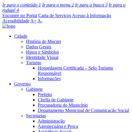
Ir para o conteúdo
1
Ir para o menu
2
Ir para a busca
3
Ir para o
rodapé
4
Encontre no Portal
Carta de Serviços
Acesso à Informação
Acessibilidade
A+
A-
Cidade
História de Mucuri
Dados Gerais
Hinos e Símbolos
Identidade Visual
Turismo
Hospedagem Certificada – Selo Turismo
Responsável
Informações
Governo
Gabinete
Prefeito
Chefia de Gabinete
Procuradoria do Município
Departamento Municipal de Comunicação Social
Secretarias
Administração
Agropecuária e Pesca
Assistência Social