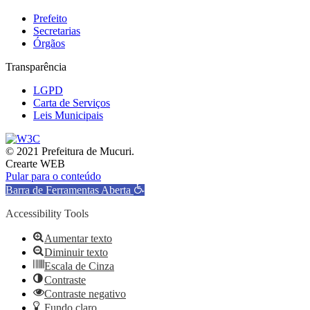
Prefeito
Secretarias
Órgãos
Transparência
LGPD
Carta de Serviços
Leis Municipais
© 2021 Prefeitura de Mucuri.
Crearte WEB
Pular para o conteúdo
Barra de Ferramentas Aberta
Accessibility Tools
Aumentar texto
Diminuir texto
Escala de Cinza
Contraste
Contraste negativo
Fundo claro