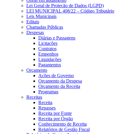
Obras em andamento
Lei Geral de Proteção de Dados (LGPD)
LEI MUNICIPAL 408/22 – Código Tributário
Leis Municipais
Editais
Chamadas Públicas
Despesas
Diárias e Passagens
Licitações
Contratos
Empenhos
Liquidações
Pagamentos
Orçamento
Ações de Governo
Orçamento da Despesa
Orçamento da Receita
Programas
Receitas
Receita
Repasses
Receita por Fonte
Receita por Órgão
Conhecimento de Receita
Relatórios de Gestão Fiscal