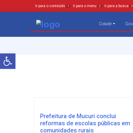
Ir para o conteúdo
Ir para o menu
Ir para a busca
1
2
3
Cidade
Gov
Barra de Ferramentas Aberta
Prefeitura de Mucuri conclui
reformas de escolas públicas em
comunidades rurais