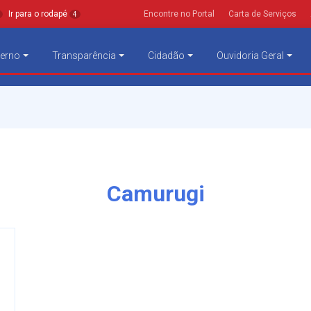
Ir para o rodapé
Encontre no Portal
Carta de Serviços
4
erno
Transparência
Cidadão
Ouvidoria Geral
Camurugi