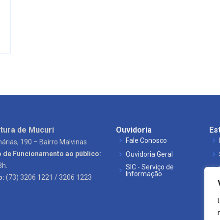
tura de Mucuri
Ouvidoria
Es
Fale Conosco
árias, 190 – Bairro Malvinas
o de Funcionamento ao público:
Ouvidoria Geral
3h.
SIC - Serviço de
Informação
o:
(73) 3206 1221 / 3206 1223