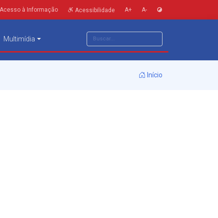
Acesso à Informação
A+
A-
Acessibilidade
Multimídia
Início