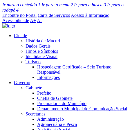
Ir para o conteúdo
1
Ir para o menu
2
Ir para a busca
3
Ir para o
rodapé
4
Encontre no Portal
Carta de Serviços
Acesso à Informação
Acessibilidade
A+
A-
Cidade
História de Mucuri
Dados Gerais
Hinos e Símbolos
Identidade Visual
Turismo
Hospedagem Certificada – Selo Turismo
Responsável
Informações
Governo
Gabinete
Prefeito
Chefia de Gabinete
Procuradoria do Município
Departamento Municipal de Comunicação Social
Secretarias
Administração
Agropecuária e Pesca
Assistência Social