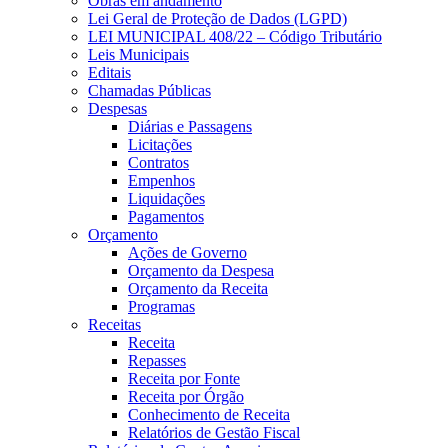
Obras em andamento
Lei Geral de Proteção de Dados (LGPD)
LEI MUNICIPAL 408/22 – Código Tributário
Leis Municipais
Editais
Chamadas Públicas
Despesas
Diárias e Passagens
Licitações
Contratos
Empenhos
Liquidações
Pagamentos
Orçamento
Ações de Governo
Orçamento da Despesa
Orçamento da Receita
Programas
Receitas
Receita
Repasses
Receita por Fonte
Receita por Órgão
Conhecimento de Receita
Relatórios de Gestão Fiscal