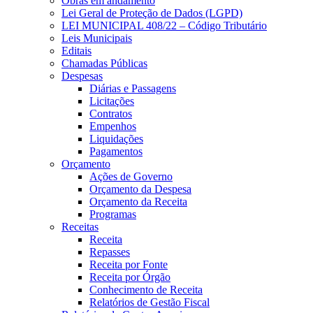
Obras em andamento
Lei Geral de Proteção de Dados (LGPD)
LEI MUNICIPAL 408/22 – Código Tributário
Leis Municipais
Editais
Chamadas Públicas
Despesas
Diárias e Passagens
Licitações
Contratos
Empenhos
Liquidações
Pagamentos
Orçamento
Ações de Governo
Orçamento da Despesa
Orçamento da Receita
Programas
Receitas
Receita
Repasses
Receita por Fonte
Receita por Órgão
Conhecimento de Receita
Relatórios de Gestão Fiscal