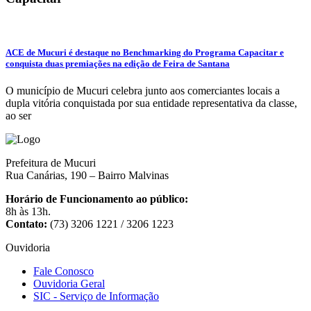
ACE de Mucuri é destaque no Benchmarking do Programa Capacitar e
conquista duas premiações na edição de Feira de Santana
O município de Mucuri celebra junto aos comerciantes locais a
dupla vitória conquistada por sua entidade representativa da classe,
ao ser
Prefeitura de Mucuri
Rua Canárias, 190 – Bairro Malvinas
Horário de Funcionamento ao público:
8h às 13h.
Contato:
(73) 3206 1221 / 3206 1223
Ouvidoria
Fale Conosco
Ouvidoria Geral
SIC - Serviço de Informação