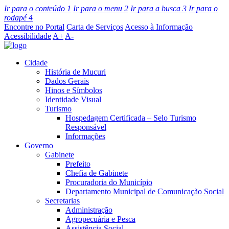
Ir para o conteúdo
1
Ir para o menu
2
Ir para a busca
3
Ir para o
rodapé
4
Encontre no Portal
Carta de Serviços
Acesso à Informação
Acessibilidade
A+
A-
Cidade
História de Mucuri
Dados Gerais
Hinos e Símbolos
Identidade Visual
Turismo
Hospedagem Certificada – Selo Turismo
Responsável
Informações
Governo
Gabinete
Prefeito
Chefia de Gabinete
Procuradoria do Município
Departamento Municipal de Comunicação Social
Secretarias
Administração
Agropecuária e Pesca
Assistência Social