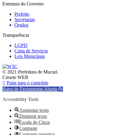
Estrutura do Governo
Prefeito
Secretarias
Órgãos
Transparência
LGPD
Carta de Serviços
Leis Municipais
© 2021 Prefeitura de Mucuri.
Crearte WEB
Pular para o conteúdo
Barra de Ferramentas Aberta
Accessibility Tools
Aumentar texto
Diminuir texto
Escala de Cinza
Contraste
Contraste negativo