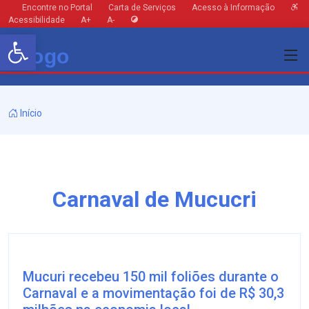
Encontre no Portal
Carta de Serviços
Acesso à Informação
Acessibilidade
A+
A-
Barra de Ferramentas Aberta
Início
Carnaval de Mucucri
Mucuri recebeu 150 mil foliões durante o
Carnaval e a movimentação foi de R$ 30,3