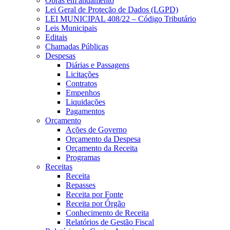
Obras em andamento
Lei Geral de Proteção de Dados (LGPD)
LEI MUNICIPAL 408/22 – Código Tributário
Leis Municipais
Editais
Chamadas Públicas
Despesas
Diárias e Passagens
Licitações
Contratos
Empenhos
Liquidações
Pagamentos
Orçamento
Ações de Governo
Orçamento da Despesa
Orçamento da Receita
Programas
Receitas
Receita
Repasses
Receita por Fonte
Receita por Órgão
Conhecimento de Receita
Relatórios de Gestão Fiscal