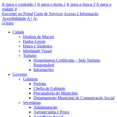
Ir para o conteúdo
1
Ir para o menu
2
Ir para a busca
3
Ir para o
rodapé
4
Encontre no Portal
Carta de Serviços
Acesso à Informação
Acessibilidade
A+
A-
Cidade
História de Mucuri
Dados Gerais
Hinos e Símbolos
Identidade Visual
Turismo
Hospedagem Certificada – Selo Turismo
Responsável
Informações
Governo
Gabinete
Prefeito
Chefia de Gabinete
Procuradoria do Município
Departamento Municipal de Comunicação Social
Secretarias
Administração
Agropecuária e Pesca
Assistência Social