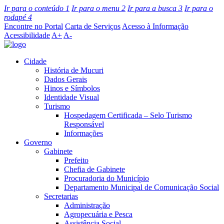
Ir para o conteúdo
1
Ir para o menu
2
Ir para a busca
3
Ir para o
rodapé
4
Encontre no Portal
Carta de Serviços
Acesso à Informação
Acessibilidade
A+
A-
Cidade
História de Mucuri
Dados Gerais
Hinos e Símbolos
Identidade Visual
Turismo
Hospedagem Certificada – Selo Turismo
Responsável
Informações
Governo
Gabinete
Prefeito
Chefia de Gabinete
Procuradoria do Município
Departamento Municipal de Comunicação Social
Secretarias
Administração
Agropecuária e Pesca
Assistência Social