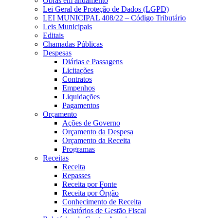
Obras em andamento
Lei Geral de Proteção de Dados (LGPD)
LEI MUNICIPAL 408/22 – Código Tributário
Leis Municipais
Editais
Chamadas Públicas
Despesas
Diárias e Passagens
Licitações
Contratos
Empenhos
Liquidações
Pagamentos
Orçamento
Ações de Governo
Orçamento da Despesa
Orçamento da Receita
Programas
Receitas
Receita
Repasses
Receita por Fonte
Receita por Órgão
Conhecimento de Receita
Relatórios de Gestão Fiscal