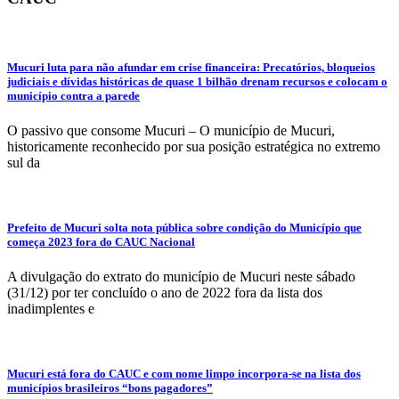
Mucuri luta para não afundar em crise financeira: Precatórios, bloqueios
judiciais e dívidas históricas de quase 1 bilhão drenam recursos e colocam o
município contra a parede
O passivo que consome Mucuri – O município de Mucuri,
historicamente reconhecido por sua posição estratégica no extremo
sul da
Prefeito de Mucuri solta nota pública sobre condição do Município que
começa 2023 fora do CAUC Nacional
A divulgação do extrato do município de Mucuri neste sábado
(31/12) por ter concluído o ano de 2022 fora da lista dos
inadimplentes e
Mucuri está fora do CAUC e com nome limpo incorpora-se na lista dos
municípios brasileiros “bons pagadores”