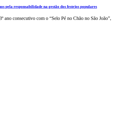
os pela responsabilidade na gestão dos festejos populares
o 3º ano consecutivo com o “Selo Pé no Chão no São João”,