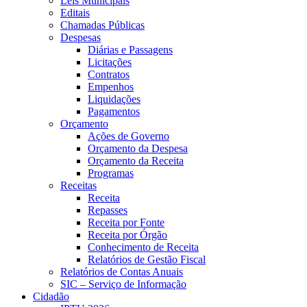
Leis Municipais
Editais
Chamadas Públicas
Despesas
Diárias e Passagens
Licitações
Contratos
Empenhos
Liquidações
Pagamentos
Orçamento
Ações de Governo
Orçamento da Despesa
Orçamento da Receita
Programas
Receitas
Receita
Repasses
Receita por Fonte
Receita por Órgão
Conhecimento de Receita
Relatórios de Gestão Fiscal
Relatórios de Contas Anuais
SIC – Serviço de Informação
Cidadão