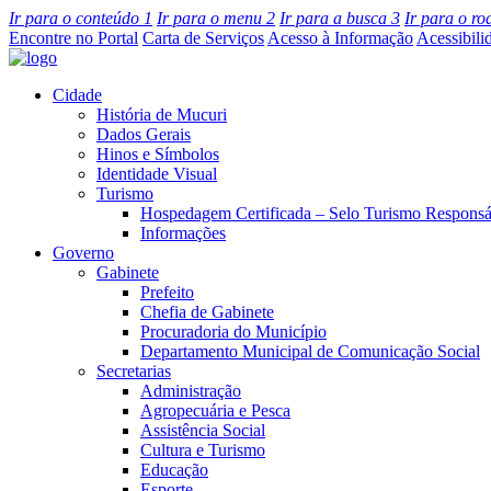
Ir para o conteúdo
1
Ir para o menu
2
Ir para a busca
3
Ir para o r
Encontre no Portal
Carta de Serviços
Acesso à Informação
Acessibili
Cidade
História de Mucuri
Dados Gerais
Hinos e Símbolos
Identidade Visual
Turismo
Hospedagem Certificada – Selo Turismo Responsá
Informações
Governo
Gabinete
Prefeito
Chefia de Gabinete
Procuradoria do Município
Departamento Municipal de Comunicação Social
Secretarias
Administração
Agropecuária e Pesca
Assistência Social
Cultura e Turismo
Educação
Esporte