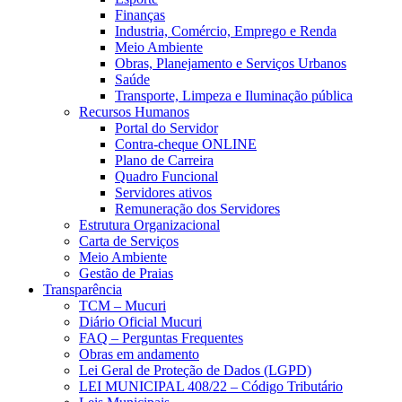
Finanças
Industria, Comércio, Emprego e Renda
Meio Ambiente
Obras, Planejamento e Serviços Urbanos
Saúde
Transporte, Limpeza e Iluminação pública
Recursos Humanos
Portal do Servidor
Contra-cheque ONLINE
Plano de Carreira
Quadro Funcional
Servidores ativos
Remuneração dos Servidores
Estrutura Organizacional
Carta de Serviços
Meio Ambiente
Gestão de Praias
Transparência
TCM – Mucuri
Diário Oficial Mucuri
FAQ – Perguntas Frequentes
Obras em andamento
Lei Geral de Proteção de Dados (LGPD)
LEI MUNICIPAL 408/22 – Código Tributário