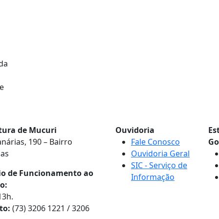
 da
te
itura de Mucuri
Ouvidoria
Es
nárias, 190 – Bairro
Fale Conosco
Go
nas
Ouvidoria Geral
SIC - Serviço de
io de Funcionamento ao
Informação
o:
13h.
to:
(73) 3206 1221 / 3206