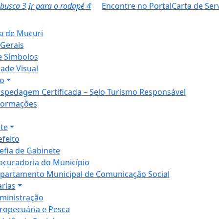
a busca
3
Ir para o rodapé
4
Encontre no Portal
Carta de Ser
ia de Mucuri
Gerais
e Símbolos
dade Visual
o
spedagem Certificada – Selo Turismo Responsável
formações
te
efeito
efia de Gabinete
ocuradoria do Município
partamento Municipal de Comunicação Social
arias
ministração
ropecuária e Pesca