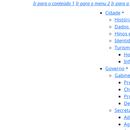
Ir para o conteúdo
1
Ir para o menu
2
Ir para 
Cidade
Histór
Dados 
Hinos 
Identi
Turism
Ho
In
Governo
Gabine
Pr
Ch
Pr
De
Secret
Ad
Ag