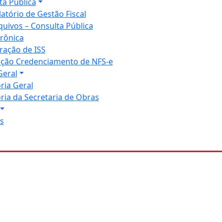
ta Pública
latório de Gestão Fiscal
quivos – Consulta Pública
trônica
ração de ISS
tação Credenciamento de NFS-e
Geral
ria Geral
ria da Secretaria de Obras
s