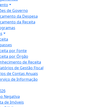
ento
ões de Governo
çamento da Despesa
çamento da Receita
ogramas
as
ceita
passes
ceita por Fonte
ceita por Órgão
nhecimento de Receita
latórios de Gestão Fiscal
rios de Contas Anuais
Serviço de Informação
026
ão Negativa
ta de Imóveis