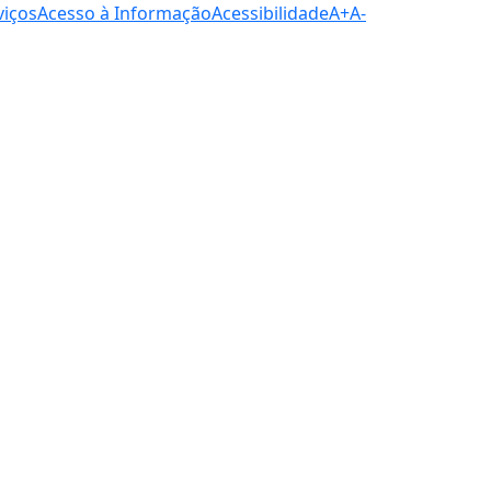
viços
Acesso à Informação
Acessibilidade
A+
A-