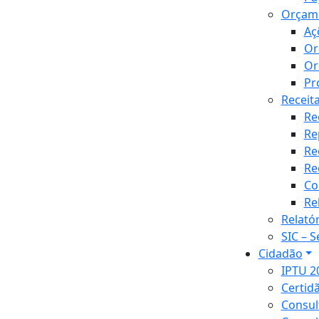
Orçam
Aç
Or
Or
Pr
Receit
Re
Re
Re
Re
Co
Re
Relató
SIC – 
Cidadão
IPTU 2
Certid
Consul