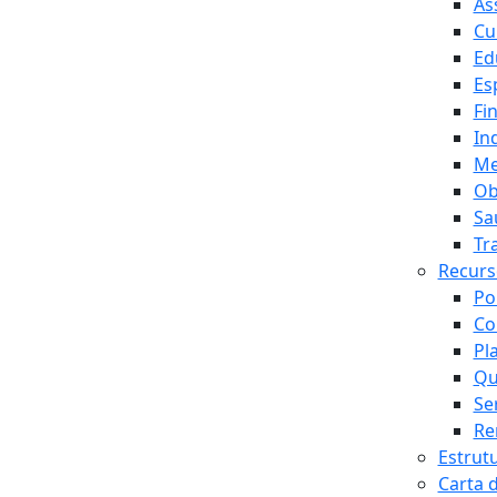
As
Cu
Ed
Es
Fi
In
Me
Ob
Sa
Tr
Recur
Po
Co
Pl
Qu
Se
Re
Estrut
Carta 