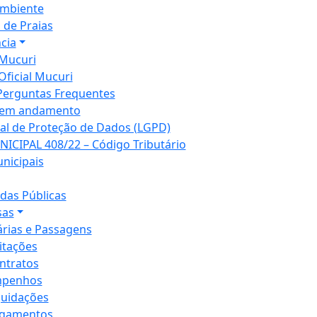
mbiente
 de Praias
cia
Mucuri
Oficial Mucuri
Perguntas Frequentes
 em andamento
ral de Proteção de Dados (LGPD)
NICIPAL 408/22 – Código Tributário
unicipais
as Públicas
sas
árias e Passagens
citações
ntratos
penhos
quidações
gamentos