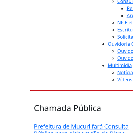
Consul
Re
Ar
NF-Ele
Escritu
Solici
Ouvidoria 
Ouvido
Ouvido
Multimídia
Notícia
Vídeos
Chamada Pública
Prefeitura de Mucuri fará Consulta