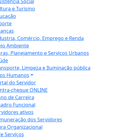
sistência Social
ltura e Turismo
ucação
porte
nanças
dustria, Comércio, Emprego e Renda
io Ambiente
ras, Planejamento e Serviços Urbanos
úde
ansporte, Limpeza e Iluminação pública
sos Humanos
rtal do Servidor
ntra-cheque ONLINE
ano de Carreira
adro Funcional
rvidores ativos
muneração dos Servidores
ura Organizacional
de Serviços