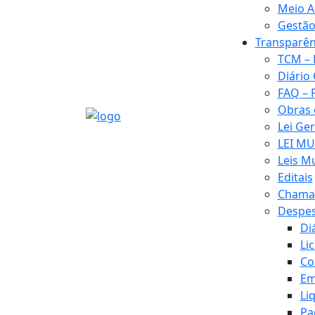
Meio A
Gestão
Transparên
TCM – 
Diário 
FAQ – 
Obras
Lei Ge
LEI MU
Leis M
Editais
Chamad
Despe
Di
Li
Co
Em
Li
Pa