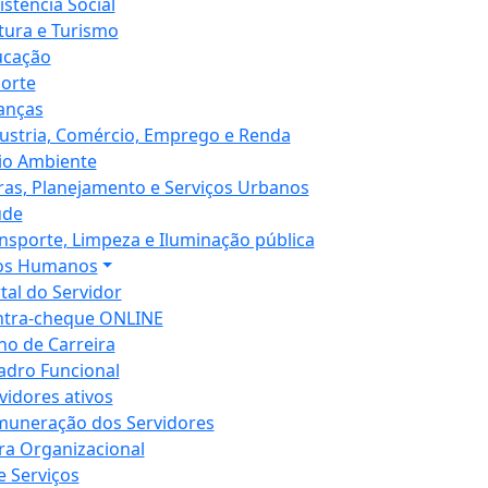
istência Social
tura e Turismo
ucação
orte
anças
ustria, Comércio, Emprego e Renda
io Ambiente
as, Planejamento e Serviços Urbanos
úde
nsporte, Limpeza e Iluminação pública
os Humanos
tal do Servidor
tra-cheque ONLINE
no de Carreira
dro Funcional
vidores ativos
uneração dos Servidores
ra Organizacional
e Serviços