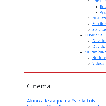
Consult
Rel
Arq
NF-Elet
Escritu
Solicit
Ouvidoria G
Ouvidor
Ouvidor
Multimídia
Notícia
Vídeos
Cinema
Alunos destaque da Escola Luís