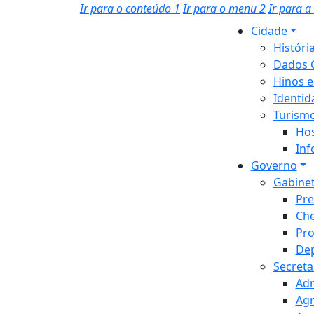
Ir para o conteúdo
1
Ir para o menu
2
Ir para 
Cidade
Históri
Dados 
Hinos e
Identid
Turism
Hos
Inf
Governo
Gabine
Pre
Che
Pro
Dep
Secreta
Adm
Agr