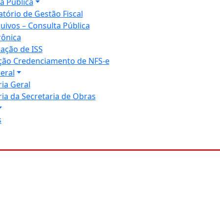
a Pública
atório de Gestão Fiscal
uivos – Consulta Pública
rônica
ração de ISS
ação Credenciamento de NFS-e
eral
ia Geral
ia da Secretaria de Obras
s