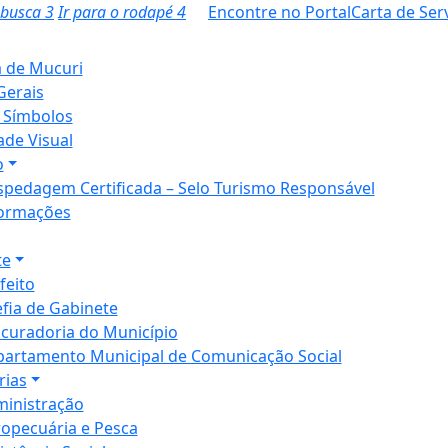
a busca
3
Ir para o rodapé
4
Encontre no Portal
Carta de Ser
a de Mucuri
Gerais
 Símbolos
ade Visual
o
pedagem Certificada – Selo Turismo Responsável
ormações
te
feito
fia de Gabinete
curadoria do Município
artamento Municipal de Comunicação Social
rias
inistração
opecuária e Pesca