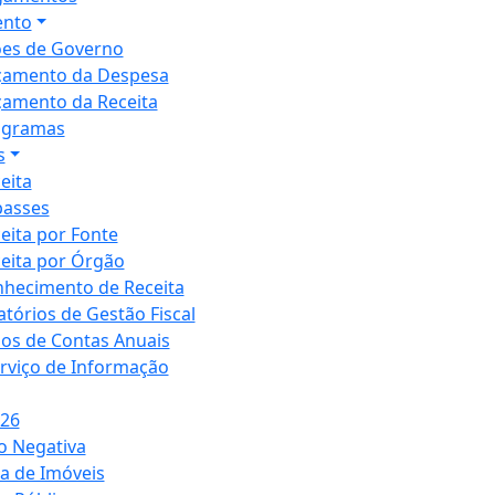
nto
es de Governo
çamento da Despesa
amento da Receita
ogramas
s
eita
passes
eita por Fonte
eita por Órgão
hecimento de Receita
atórios de Gestão Fiscal
ios de Contas Anuais
erviço de Informação
026
o Negativa
a de Imóveis