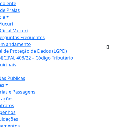
mbiente
de Praias
cia
Mucuri
Oficial Mucuri
erguntas Frequentes
em andamento
al de Proteção de Dados (LGPD)
ICIPAL 408/22 – Código Tributário
nicipais
as Públicas
as
rias e Passagens
itações
tratos
penhos
uidações
gamentos