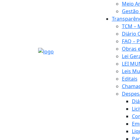
Meio A
Gestão 
Transparên
TCM – 
Diário 
FAQ – P
Obras 
Lei Ger
LEI MUN
Leis Mu
Editais
Chamad
Despes
Diá
Lic
Con
Em
Liq
Pa