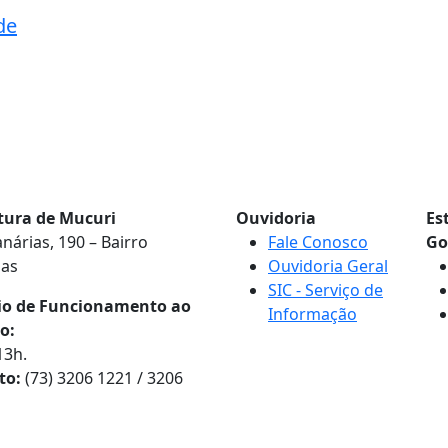
de
itura de Mucuri
Ouvidoria
Es
nárias, 190 – Bairro
Fale Conosco
Go
nas
Ouvidoria Geral
SIC - Serviço de
io de Funcionamento ao
Informação
o:
13h.
to:
(73) 3206 1221 / 3206