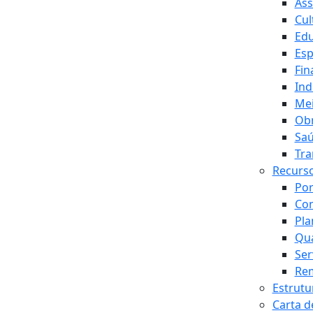
Ass
Cul
Ed
Esp
Fin
Ind
Me
Obr
Sa
Tra
Recurs
Por
Con
Pla
Qua
Ser
Rem
Estrutu
Carta d