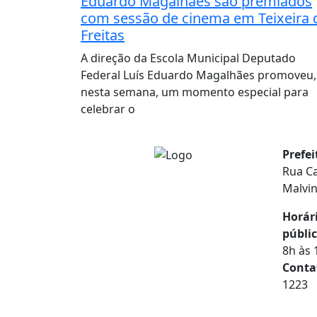
Eduardo Magalhães são premiados
com sessão de cinema em Teixeira 
Freitas
A direção da Escola Municipal Deputado
Federal Luís Eduardo Magalhães promoveu,
nesta semana, um momento especial para
celebrar o
Prefe
Rua Ca
Malvi
Horár
públic
8h às 
Conta
1223