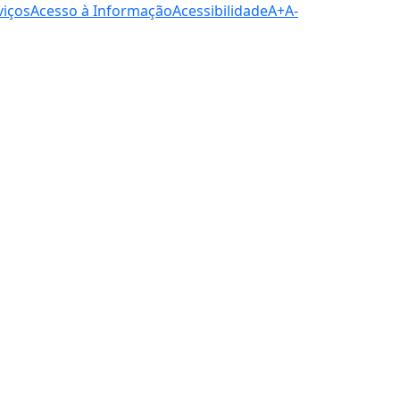
viços
Acesso à Informação
Acessibilidade
A+
A-