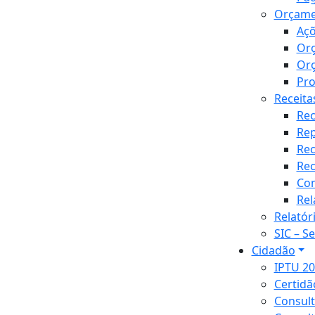
Orçame
Açõ
Or
Orç
Pr
Receita
Rec
Re
Rec
Rec
Con
Rel
Relatór
SIC – S
Cidadão
IPTU 2
Certidã
Consult