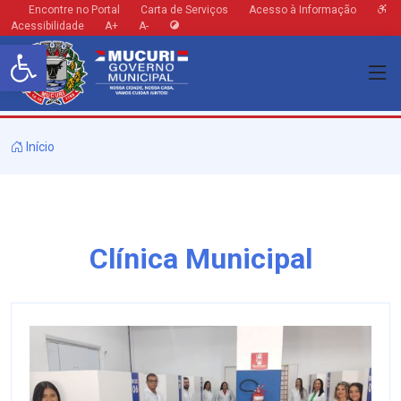
Encontre no Portal
Carta de Serviços
Acesso à Informação
Acessibilidade
A+
A-
Barra de Ferramentas Aberta
Início
Clínica Municipal