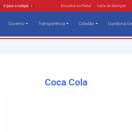
Ir para o rodapé
Encontre no Portal
Carta de Serviços
4
Governo
Transparência
Cidadão
Ouvidoria Ge
Coca Cola
m