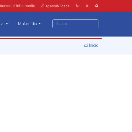
Acesso à Informação
A+
A-
Acessibilidade
ral
Multimídia
Início