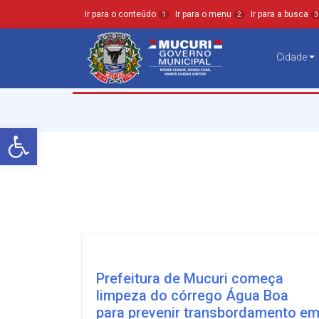
Ir para o conteúdo
Ir para o menu
Ir para a busca
1
2
3
Cidade
Barra de Ferramentas Aberta
Prefeitura de Mucuri começa
limpeza do córrego Água Boa
para prevenir transbordamento e