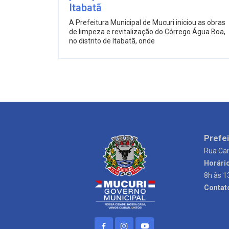
Itabatã
A Prefeitura Municipal de Mucuri iniciou as obras
de limpeza e revitalização do Córrego Água Boa,
no distrito de Itabatã, onde
Prefei
Rua Can
Horári
8h às 1
Contat