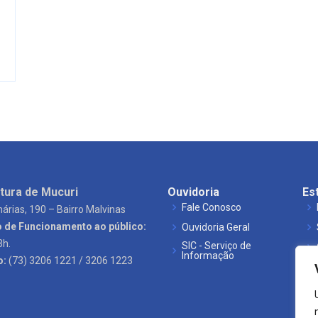
tura de Mucuri
Ouvidoria
Es
Fale Conosco
árias, 190 – Bairro Malvinas
o de Funcionamento ao público:
Ouvidoria Geral
3h.
SIC - Serviço de
Informação
o:
(73) 3206 1221 / 3206 1223