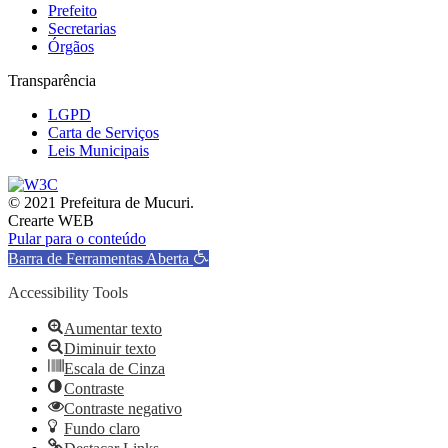
Prefeito
Secretarias
Órgãos
Transparência
LGPD
Carta de Serviços
Leis Municipais
© 2021 Prefeitura de Mucuri.
Crearte WEB
Pular para o conteúdo
Barra de Ferramentas Aberta
Accessibility Tools
Aumentar texto
Diminuir texto
Escala de Cinza
Contraste
Contraste negativo
Fundo claro