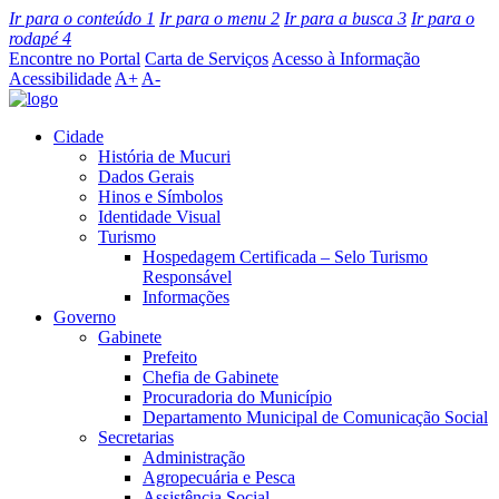
Ir para o conteúdo
1
Ir para o menu
2
Ir para a busca
3
Ir para o
rodapé
4
Encontre no Portal
Carta de Serviços
Acesso à Informação
Acessibilidade
A+
A-
Cidade
História de Mucuri
Dados Gerais
Hinos e Símbolos
Identidade Visual
Turismo
Hospedagem Certificada – Selo Turismo
Responsável
Informações
Governo
Gabinete
Prefeito
Chefia de Gabinete
Procuradoria do Município
Departamento Municipal de Comunicação Social
Secretarias
Administração
Agropecuária e Pesca
Assistência Social