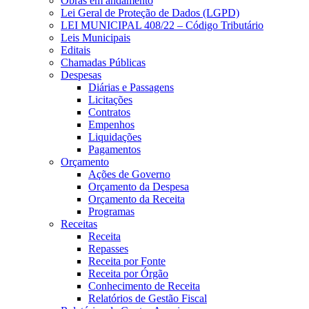
Obras em andamento
Lei Geral de Proteção de Dados (LGPD)
LEI MUNICIPAL 408/22 – Código Tributário
Leis Municipais
Editais
Chamadas Públicas
Despesas
Diárias e Passagens
Licitações
Contratos
Empenhos
Liquidações
Pagamentos
Orçamento
Ações de Governo
Orçamento da Despesa
Orçamento da Receita
Programas
Receitas
Receita
Repasses
Receita por Fonte
Receita por Órgão
Conhecimento de Receita
Relatórios de Gestão Fiscal