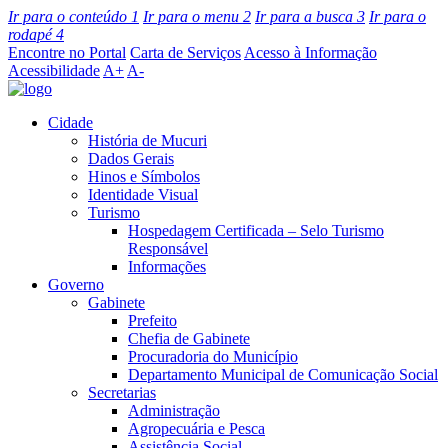
Ir para o conteúdo
1
Ir para o menu
2
Ir para a busca
3
Ir para o
rodapé
4
Encontre no Portal
Carta de Serviços
Acesso à Informação
Acessibilidade
A+
A-
Cidade
História de Mucuri
Dados Gerais
Hinos e Símbolos
Identidade Visual
Turismo
Hospedagem Certificada – Selo Turismo
Responsável
Informações
Governo
Gabinete
Prefeito
Chefia de Gabinete
Procuradoria do Município
Departamento Municipal de Comunicação Social
Secretarias
Administração
Agropecuária e Pesca
Assistência Social