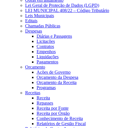
Obras em andamento
Lei Geral de Proteção de Dados (LGPD)
LEI MUNICIPAL 408/22 – Código Tributário
Leis Municipais
Editais
Chamadas Públicas
Despesas
Diárias e Passagens
Licitações
Contratos
Empenhos
Liquidações
Pagamentos
Orçamento
Ações de Governo
Orçamento da Despesa
Orçamento da Receita
Programas
Receitas
Receita
Repasses
Receita por Fonte
Receita por Órgão
Conhecimento de Receita
Relatórios de Gestão Fiscal