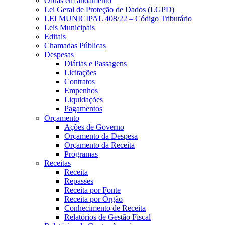
Obras em andamento
Lei Geral de Proteção de Dados (LGPD)
LEI MUNICIPAL 408/22 – Código Tributário
Leis Municipais
Editais
Chamadas Públicas
Despesas
Diárias e Passagens
Licitações
Contratos
Empenhos
Liquidações
Pagamentos
Orçamento
Ações de Governo
Orçamento da Despesa
Orçamento da Receita
Programas
Receitas
Receita
Repasses
Receita por Fonte
Receita por Órgão
Conhecimento de Receita
Relatórios de Gestão Fiscal