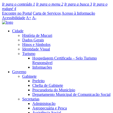
Ir para o conteúdo
1
Ir para o menu
2
Ir para a busca
3
Ir para o
rodapé
4
Encontre no Portal
Carta de Serviços
Acesso à Informação
Acessibilidade
A+
A-
Cidade
História de Mucuri
Dados Gerais
Hinos e Símbolos
Identidade Visual
Turismo
Hospedagem Certificada – Selo Turismo
Responsável
Informações
Governo
Gabinete
Prefeito
Chefia de Gabinete
Procuradoria do Município
Departamento Municipal de Comunicação Social
Secretarias
Administração
Agropecuária e Pesca
Assistência Social