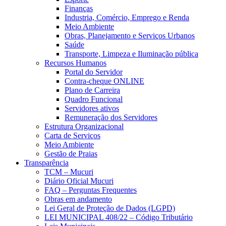
Finanças
Industria, Comércio, Emprego e Renda
Meio Ambiente
Obras, Planejamento e Serviços Urbanos
Saúde
Transporte, Limpeza e Iluminação pública
Recursos Humanos
Portal do Servidor
Contra-cheque ONLINE
Plano de Carreira
Quadro Funcional
Servidores ativos
Remuneração dos Servidores
Estrutura Organizacional
Carta de Serviços
Meio Ambiente
Gestão de Praias
Transparência
TCM – Mucuri
Diário Oficial Mucuri
FAQ – Perguntas Frequentes
Obras em andamento
Lei Geral de Proteção de Dados (LGPD)
LEI MUNICIPAL 408/22 – Código Tributário