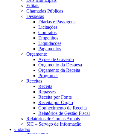
Leis Municipais
Editais
Chamadas Públicas
Despesas
Diárias e Passagens
Licitações
Contratos
Empenhos
Liquidações
Pagamentos
Orçamento
Ações de Governo
Orçamento da Despesa
Orçamento da Receita
Programas
Receitas
Receita
Repasses
Receita por Fonte
Receita por Órgão
Conhecimento de Receita
Relatórios de Gestão Fiscal
Relatórios de Contas Anuais
SIC – Serviço de Informação
Cidadão