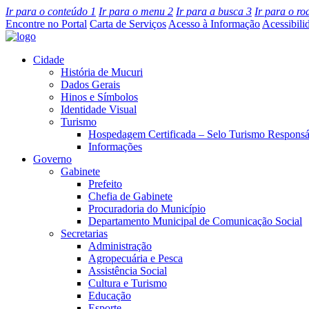
Ir para o conteúdo
1
Ir para o menu
2
Ir para a busca
3
Ir para o r
Encontre no Portal
Carta de Serviços
Acesso à Informação
Acessibili
Cidade
História de Mucuri
Dados Gerais
Hinos e Símbolos
Identidade Visual
Turismo
Hospedagem Certificada – Selo Turismo Responsá
Informações
Governo
Gabinete
Prefeito
Chefia de Gabinete
Procuradoria do Município
Departamento Municipal de Comunicação Social
Secretarias
Administração
Agropecuária e Pesca
Assistência Social
Cultura e Turismo
Educação
Esporte