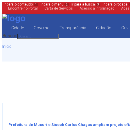
Ir para o conteúdo
Ir para o menu
Ir para a busca
Ir para o rodapé
1
2
3
Encontre no Portal
Carta de Serviços
Acesso à Informação
Acess
Cidade
Governo
Transparência
Cidadão
Ouvi
Buscar
Início
Prefeitura de Mucuri e Sicoob Carlos Chagas ampliam projeto oft