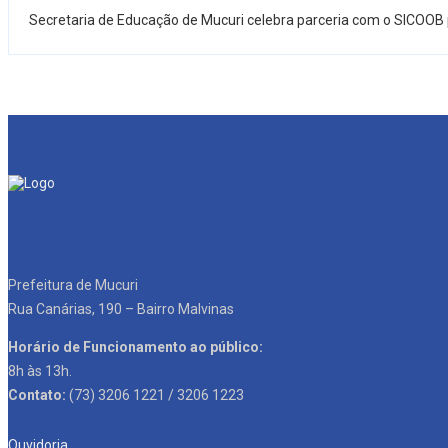
Secretaria de Educação de Mucuri celebra parceria com o SICOOB pa
Prefeitura de Mucuri
Rua Canárias, 190 – Bairro Malvinas
Horário de Funcionamento ao público:
8h às 13h.
Contato:
(73) 3206 1221 / 3206 1223
Ouvidoria