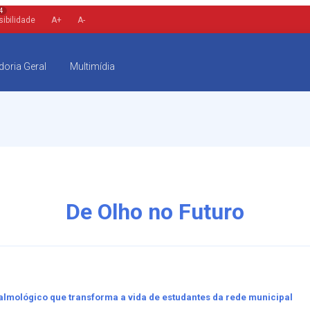
4
ibilidade
A+
A-
doria Geral
Multimídia
De Olho no Futuro
almológico que transforma a vida de estudantes da rede municipal