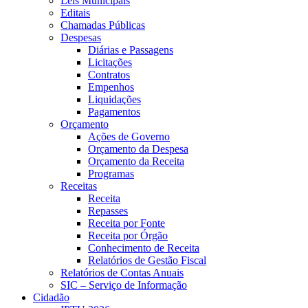
Leis Municipais
Editais
Chamadas Públicas
Despesas
Diárias e Passagens
Licitações
Contratos
Empenhos
Liquidações
Pagamentos
Orçamento
Ações de Governo
Orçamento da Despesa
Orçamento da Receita
Programas
Receitas
Receita
Repasses
Receita por Fonte
Receita por Órgão
Conhecimento de Receita
Relatórios de Gestão Fiscal
Relatórios de Contas Anuais
SIC – Serviço de Informação
Cidadão