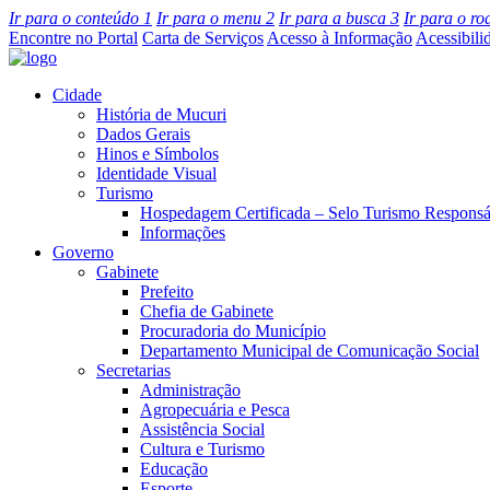
Ir para o conteúdo
1
Ir para o menu
2
Ir para a busca
3
Ir para o r
Encontre no Portal
Carta de Serviços
Acesso à Informação
Acessibili
Cidade
História de Mucuri
Dados Gerais
Hinos e Símbolos
Identidade Visual
Turismo
Hospedagem Certificada – Selo Turismo Responsá
Informações
Governo
Gabinete
Prefeito
Chefia de Gabinete
Procuradoria do Município
Departamento Municipal de Comunicação Social
Secretarias
Administração
Agropecuária e Pesca
Assistência Social
Cultura e Turismo
Educação
Esporte