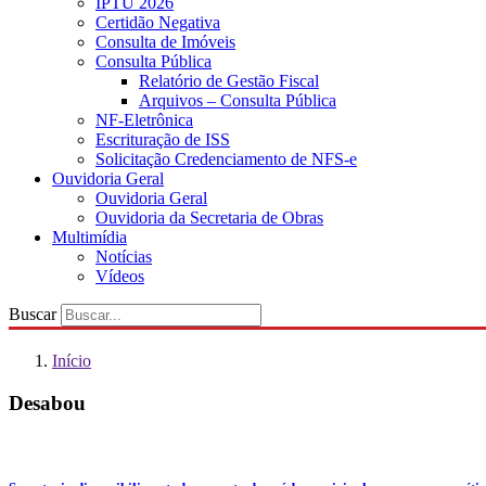
IPTU 2026
Certidão Negativa
Consulta de Imóveis
Consulta Pública
Relatório de Gestão Fiscal
Arquivos – Consulta Pública
NF-Eletrônica
Escrituração de ISS
Solicitação Credenciamento de NFS-e
Ouvidoria Geral
Ouvidoria Geral
Ouvidoria da Secretaria de Obras
Multimídia
Notícias
Vídeos
Buscar
Início
Desabou