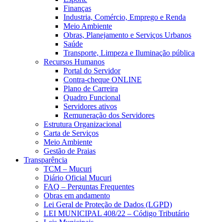
Finanças
Industria, Comércio, Emprego e Renda
Meio Ambiente
Obras, Planejamento e Serviços Urbanos
Saúde
Transporte, Limpeza e Iluminação pública
Recursos Humanos
Portal do Servidor
Contra-cheque ONLINE
Plano de Carreira
Quadro Funcional
Servidores ativos
Remuneração dos Servidores
Estrutura Organizacional
Carta de Serviços
Meio Ambiente
Gestão de Praias
Transparência
TCM – Mucuri
Diário Oficial Mucuri
FAQ – Perguntas Frequentes
Obras em andamento
Lei Geral de Proteção de Dados (LGPD)
LEI MUNICIPAL 408/22 – Código Tributário