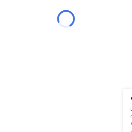
Após ter liberado no último dia 22, o valor de R$
2.354.900,00 para o pagamento do restante da
folha do mês de dezembro dos servidores
tura de Mucuri
Ouvidoria
Es
Fale Conosco
árias, 190 – Bairro Malvinas
o de Funcionamento ao público:
Ouvidoria Geral
3h.
SIC - Serviço de
Informação
o:
(73) 3206 1221 / 3206 1223