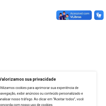
Os servidores públicos da Prefeitura de Mucuri,
que ficaram sem receber o salário do mês de
dezembro de 2020, de responsabilidade do
trutura do Governo
Transparência
Prefeito
LGPD
Secretarias
Carta de Serviços
Valorizamos sua privacidade
Órgãos
Leis Municipais
Utilizamos cookies para aprimorar sua experiência de
navegação, exibir anúncios ou conteúdo personalizado e
analisar nosso tráfego. Ao clicar em “Aceitar todos”, você
concorda com nosso uso de cookies.