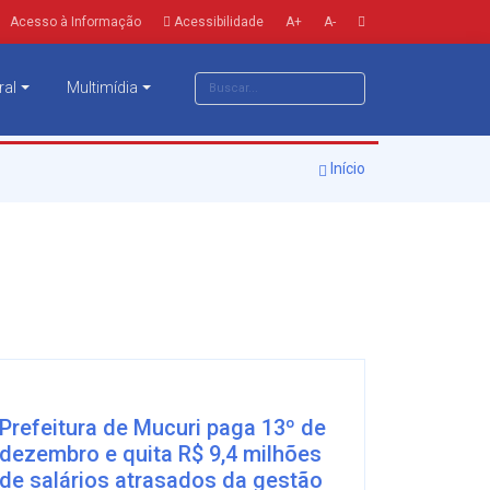
Acesso à Informação
Acessibilidade
A+
A-
ral
Multimídia
Início
Prefeitura de Mucuri paga 13º de
dezembro e quita R$ 9,4 milhões
de salários atrasados da gestão