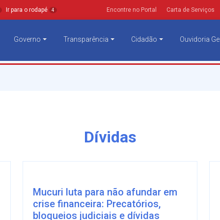
Ir para o rodapé
Encontre no Portal
Carta de Serviços
4
Governo
Transparência
Cidadão
Ouvidoria Ge
Dívidas
Mucuri luta para não afundar em
crise financeira: Precatórios,
bloqueios judiciais e dívidas