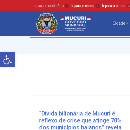
Ir para o conteúdo
Ir para o menu
Ir para a busca
1
2
3
Cidade
Barra de Ferramentas Aberta
“Dívida bilionária de Mucuri é
reflexo de crise que atinge 70%
dos municípios baianos” revela