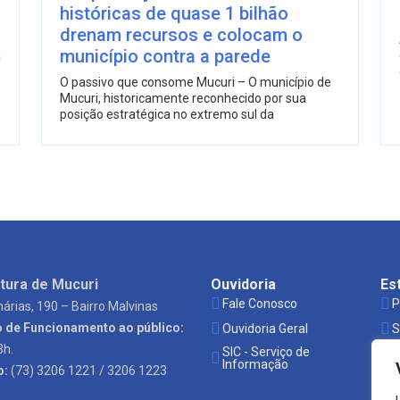
históricas de quase 1 bilhão
drenam recursos e colocam o
município contra a parede
a
O passivo que consome Mucuri – O município de
Mucuri, historicamente reconhecido por sua
posição estratégica no extremo sul da
tura de Mucuri
Ouvidoria
Es
Fale Conosco
P
árias, 190 – Bairro Malvinas
o de Funcionamento ao público:
Ouvidoria Geral
S
3h.
SIC - Serviço de
Ó
Informação
o:
(73) 3206 1221 / 3206 1223