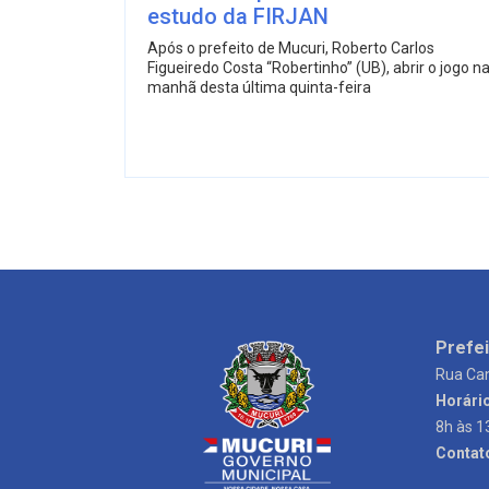
estudo da FIRJAN
Após o prefeito de Mucuri, Roberto Carlos
Figueiredo Costa “Robertinho” (UB), abrir o jogo n
manhã desta última quinta-feira
Prefei
Rua Can
Horári
8h às 1
Contat