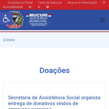
Encontre no Portal
Carta de Serviços
Acesso à Informação
Acessibilidade
A+
A-
Barra de Ferramentas Aberta
Início
Doações
Secretaria de Assistência Social organiza
entrega de donativos vindos de