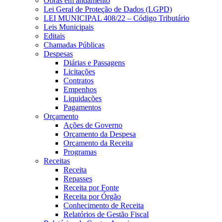
Obras em andamento
Lei Geral de Proteção de Dados (LGPD)
LEI MUNICIPAL 408/22 – Código Tributário
Leis Municipais
Editais
Chamadas Públicas
Despesas
Diárias e Passagens
Licitações
Contratos
Empenhos
Liquidações
Pagamentos
Orçamento
Ações de Governo
Orçamento da Despesa
Orçamento da Receita
Programas
Receitas
Receita
Repasses
Receita por Fonte
Receita por Órgão
Conhecimento de Receita
Relatórios de Gestão Fiscal