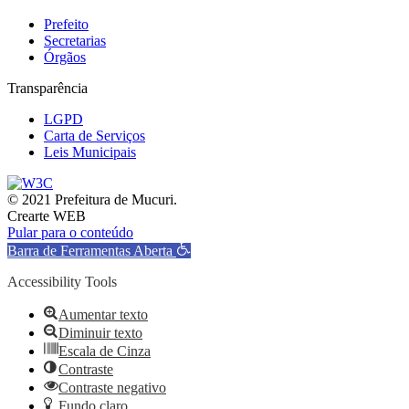
Prefeito
Secretarias
Órgãos
Transparência
LGPD
Carta de Serviços
Leis Municipais
© 2021 Prefeitura de Mucuri.
Crearte WEB
Pular para o conteúdo
Barra de Ferramentas Aberta
Accessibility Tools
Aumentar texto
Diminuir texto
Escala de Cinza
Contraste
Contraste negativo
Fundo claro