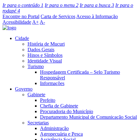
Ir para o conteúdo
1
Ir para o menu
2
Ir para a busca
3
Ir para o
rodapé
4
Encontre no Portal
Carta de Serviços
Acesso à Informação
Acessibilidade
A+
A-
Cidade
História de Mucuri
Dados Gerais
Hinos e Símbolos
Identidade Visual
Turismo
Hospedagem Certificada – Selo Turismo
Responsável
Informações
Governo
Gabinete
Prefeito
Chefia de Gabinete
Procuradoria do Município
Departamento Municipal de Comunicação Social
Secretarias
Administração
Agropecuária e Pesca
Assistência Social