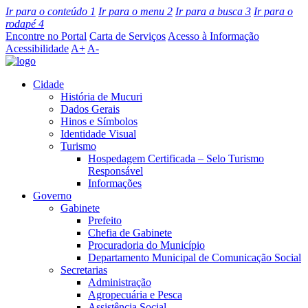
Ir para o conteúdo
1
Ir para o menu
2
Ir para a busca
3
Ir para o
rodapé
4
Encontre no Portal
Carta de Serviços
Acesso à Informação
Acessibilidade
A+
A-
Cidade
História de Mucuri
Dados Gerais
Hinos e Símbolos
Identidade Visual
Turismo
Hospedagem Certificada – Selo Turismo
Responsável
Informações
Governo
Gabinete
Prefeito
Chefia de Gabinete
Procuradoria do Município
Departamento Municipal de Comunicação Social
Secretarias
Administração
Agropecuária e Pesca
Assistência Social