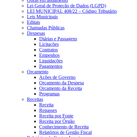
Obras em andamento
Lei Geral de Proteção de Dados (LGPD)
LEI MUNICIPAL 408/22 – Código Tributário
Leis Municipais
Editais
Chamadas Públicas
Despesas
Diárias e Passagens
Licitações
Contratos
Empenhos
Liquidações
Pagamentos
Orçamento
Ações de Governo
Orçamento da Despesa
Orçamento da Receita
Programas
Receitas
Receita
Repasses
Receita por Fonte
Receita por Órgão
Conhecimento de Receita
Relatórios de Gestão Fiscal