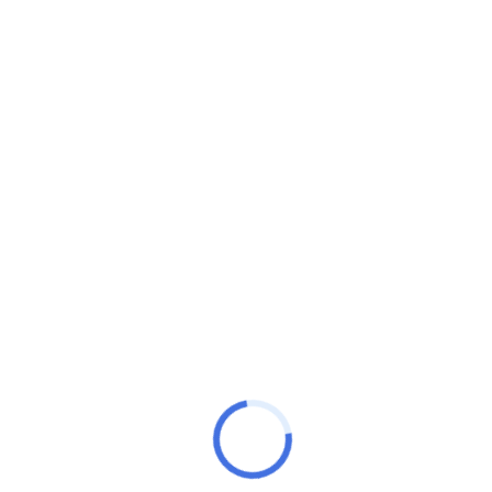
Inclusiva
A Prefeitura de Mucuri, por meio da SEME – Secretaria
Municipal de Educação, em parceria com o Ministério Público
do Estado da
Prefeitura de Mucuri
Rua Canárias, 190 – Bairro Malvinas
Horário de Funcionamento ao público:
8h às 13h.