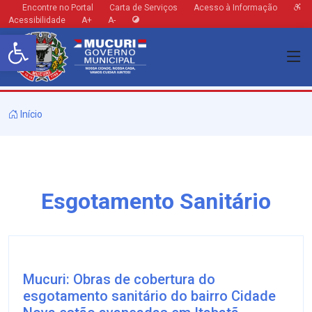
Encontre no Portal
Carta de Serviços
Acesso à Informação
Acessibilidade
A+
A-
Barra de Ferramentas Aberta
Início
Esgotamento Sanitário
Mucuri: Obras de cobertura do
esgotamento sanitário do bairro Cidade