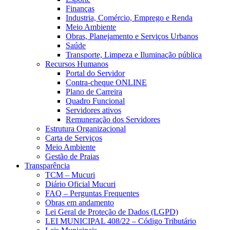
Finanças
Industria, Comércio, Emprego e Renda
Meio Ambiente
Obras, Planejamento e Serviços Urbanos
Saúde
Transporte, Limpeza e Iluminação pública
Recursos Humanos
Portal do Servidor
Contra-cheque ONLINE
Plano de Carreira
Quadro Funcional
Servidores ativos
Remuneração dos Servidores
Estrutura Organizacional
Carta de Serviços
Meio Ambiente
Gestão de Praias
Transparência
TCM – Mucuri
Diário Oficial Mucuri
FAQ – Perguntas Frequentes
Obras em andamento
Lei Geral de Proteção de Dados (LGPD)
LEI MUNICIPAL 408/22 – Código Tributário