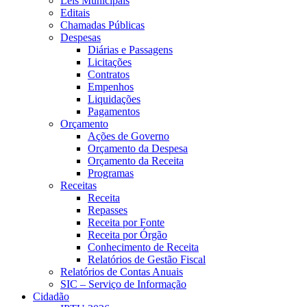
Leis Municipais
Editais
Chamadas Públicas
Despesas
Diárias e Passagens
Licitações
Contratos
Empenhos
Liquidações
Pagamentos
Orçamento
Ações de Governo
Orçamento da Despesa
Orçamento da Receita
Programas
Receitas
Receita
Repasses
Receita por Fonte
Receita por Órgão
Conhecimento de Receita
Relatórios de Gestão Fiscal
Relatórios de Contas Anuais
SIC – Serviço de Informação
Cidadão