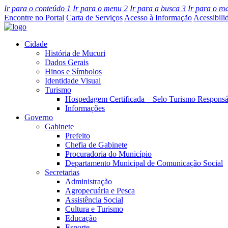
Ir para o conteúdo
1
Ir para o menu
2
Ir para a busca
3
Ir para o r
Encontre no Portal
Carta de Serviços
Acesso à Informação
Acessibili
Cidade
História de Mucuri
Dados Gerais
Hinos e Símbolos
Identidade Visual
Turismo
Hospedagem Certificada – Selo Turismo Responsá
Informações
Governo
Gabinete
Prefeito
Chefia de Gabinete
Procuradoria do Município
Departamento Municipal de Comunicação Social
Secretarias
Administração
Agropecuária e Pesca
Assistência Social
Cultura e Turismo
Educação
Esporte