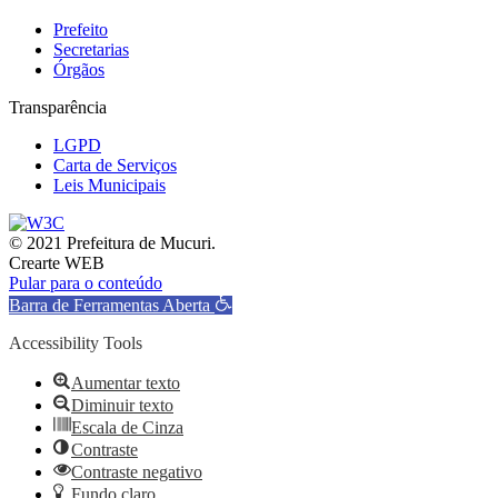
Prefeito
Secretarias
Órgãos
Transparência
LGPD
Carta de Serviços
Leis Municipais
© 2021 Prefeitura de Mucuri.
Crearte WEB
Pular para o conteúdo
Barra de Ferramentas Aberta
Accessibility Tools
Aumentar texto
Diminuir texto
Escala de Cinza
Contraste
Contraste negativo
Fundo claro