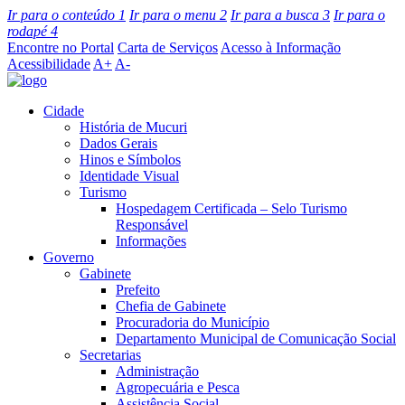
Ir para o conteúdo
1
Ir para o menu
2
Ir para a busca
3
Ir para o
rodapé
4
Encontre no Portal
Carta de Serviços
Acesso à Informação
Acessibilidade
A+
A-
Cidade
História de Mucuri
Dados Gerais
Hinos e Símbolos
Identidade Visual
Turismo
Hospedagem Certificada – Selo Turismo
Responsável
Informações
Governo
Gabinete
Prefeito
Chefia de Gabinete
Procuradoria do Município
Departamento Municipal de Comunicação Social
Secretarias
Administração
Agropecuária e Pesca
Assistência Social