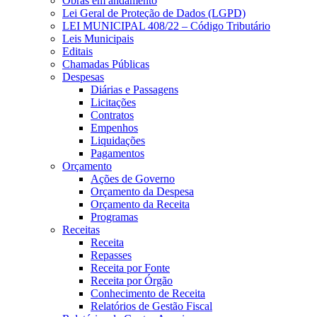
Obras em andamento
Lei Geral de Proteção de Dados (LGPD)
LEI MUNICIPAL 408/22 – Código Tributário
Leis Municipais
Editais
Chamadas Públicas
Despesas
Diárias e Passagens
Licitações
Contratos
Empenhos
Liquidações
Pagamentos
Orçamento
Ações de Governo
Orçamento da Despesa
Orçamento da Receita
Programas
Receitas
Receita
Repasses
Receita por Fonte
Receita por Órgão
Conhecimento de Receita
Relatórios de Gestão Fiscal