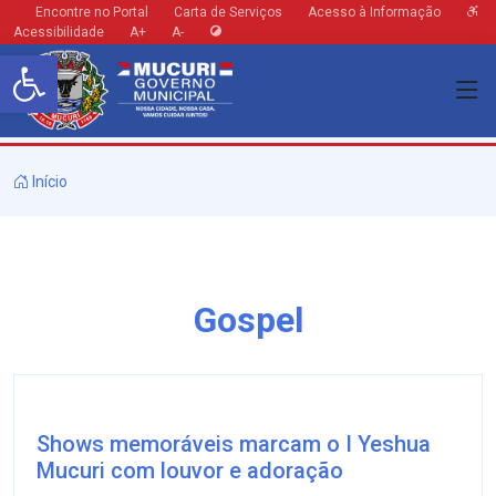
Encontre no Portal
Carta de Serviços
Acesso à Informação
Acessibilidade
A+
A-
Barra de Ferramentas Aberta
Início
Gospel
Shows memoráveis marcam o I Yeshua
Mucuri com louvor e adoração