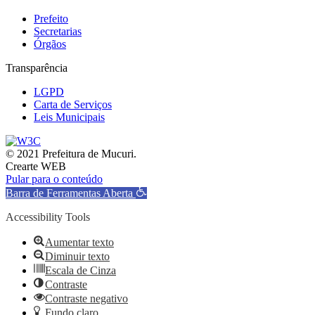
Prefeito
Secretarias
Órgãos
Transparência
LGPD
Carta de Serviços
Leis Municipais
© 2021 Prefeitura de Mucuri.
Crearte WEB
Pular para o conteúdo
Barra de Ferramentas Aberta
Accessibility Tools
Aumentar texto
Diminuir texto
Escala de Cinza
Contraste
Contraste negativo
Fundo claro