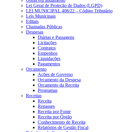
Obras em andamento
Lei Geral de Proteção de Dados (LGPD)
LEI MUNICIPAL 408/22 – Código Tributário
Leis Municipais
Editais
Chamadas Públicas
Despesas
Diárias e Passagens
Licitações
Contratos
Empenhos
Liquidações
Pagamentos
Orçamento
Ações de Governo
Orçamento da Despesa
Orçamento da Receita
Programas
Receitas
Receita
Repasses
Receita por Fonte
Receita por Órgão
Conhecimento de Receita
Relatórios de Gestão Fiscal