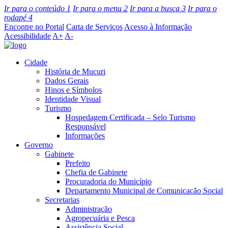
Ir para o conteúdo
1
Ir para o menu
2
Ir para a busca
3
Ir para o
rodapé
4
Encontre no Portal
Carta de Serviços
Acesso à Informação
Acessibilidade
A+
A-
Cidade
História de Mucuri
Dados Gerais
Hinos e Símbolos
Identidade Visual
Turismo
Hospedagem Certificada – Selo Turismo
Responsável
Informações
Governo
Gabinete
Prefeito
Chefia de Gabinete
Procuradoria do Município
Departamento Municipal de Comunicação Social
Secretarias
Administração
Agropecuária e Pesca
Assistência Social