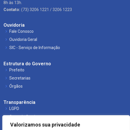
8h às 13h.
Contato:
(73) 3206 1221 / 3206 1223
Ouvidoria
Fale Conosco
Ouvidoria Geral
SIC - Serviço de Informação
Estrutura do Governo
Prefeito
Secretarias
Órgãos
Transparência
LGPD
Carta de Serviços
Valorizamos sua privacidade
Leis Municipais