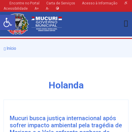
Encontre no Portal
Carta de Serviços
Acesso à Informação
Acessibilidade
A+
A-
Barra de Ferramentas Aberta
Início
Holanda
Mucuri busca justiça internacional após
sofrer impacto ambiental pela tragédia de