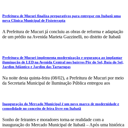
Prefeitura de Mucuri finaliza preparativos para entregar em Itabatã uma
nova Clínica Municipal de Fisioterapia
A Prefeitura de Mucuri já concluiu as obras de reforma e adaptação
de um prédio na Avenida Marieta Gazzinelli, no distrito de Itabatã
Prefeitura de Mucuri implementa modernização e segurança ao implantar
iluminação de LED na Avenida Central nos bairros Pôr do Sol, Baía do Sol,
Jardim Atlântico e Jardim das Tartarugas
Na noite desta quinta-feira (08/02), a Prefeitura de Mucuri por meio
da Secretaria Municipal de Iluminação Pública entregou aos
Inauguração do Mercado Municipal é um novo marco de modernidade e
comodidade no conceito de feira livre em Itabatã
Sonho de feirantes e moradores torna-se realidade com a
inauguração do Mercado Municipal de Itabatã – Após uma histórica