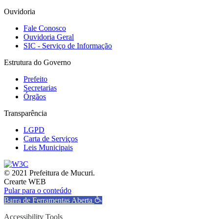
Ouvidoria
Fale Conosco
Ouvidoria Geral
SIC - Serviço de Informação
Estrutura do Governo
Prefeito
Secretarias
Órgãos
Transparência
LGPD
Carta de Serviços
Leis Municipais
© 2021 Prefeitura de Mucuri.
Crearte WEB
Pular para o conteúdo
Barra de Ferramentas Aberta
Accessibility Tools