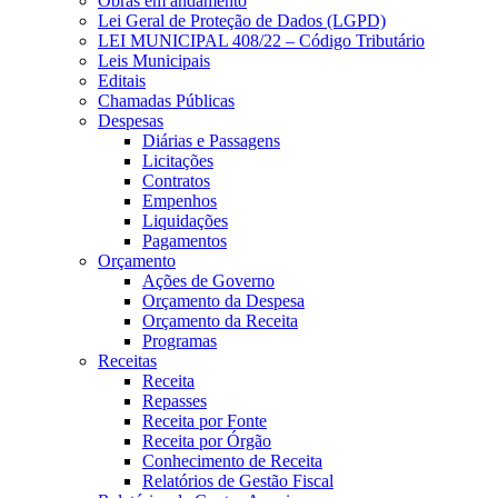
Obras em andamento
Lei Geral de Proteção de Dados (LGPD)
LEI MUNICIPAL 408/22 – Código Tributário
Leis Municipais
Editais
Chamadas Públicas
Despesas
Diárias e Passagens
Licitações
Contratos
Empenhos
Liquidações
Pagamentos
Orçamento
Ações de Governo
Orçamento da Despesa
Orçamento da Receita
Programas
Receitas
Receita
Repasses
Receita por Fonte
Receita por Órgão
Conhecimento de Receita
Relatórios de Gestão Fiscal