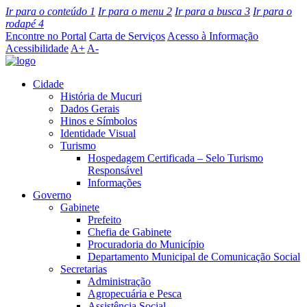
Ir para o conteúdo
1
Ir para o menu
2
Ir para a busca
3
Ir para o
rodapé
4
Encontre no Portal
Carta de Serviços
Acesso à Informação
Acessibilidade
A+
A-
Cidade
História de Mucuri
Dados Gerais
Hinos e Símbolos
Identidade Visual
Turismo
Hospedagem Certificada – Selo Turismo
Responsável
Informações
Governo
Gabinete
Prefeito
Chefia de Gabinete
Procuradoria do Município
Departamento Municipal de Comunicação Social
Secretarias
Administração
Agropecuária e Pesca
Assistência Social