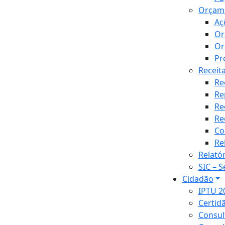
Orçam
Aç
Or
Or
Pr
Receit
Re
Re
Re
Re
Co
Re
Relató
SIC – 
Cidadão
IPTU 2
Certid
Consul