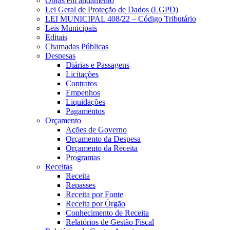
Obras em andamento
Lei Geral de Proteção de Dados (LGPD)
LEI MUNICIPAL 408/22 – Código Tributário
Leis Municipais
Editais
Chamadas Públicas
Despesas
Diárias e Passagens
Licitações
Contratos
Empenhos
Liquidações
Pagamentos
Orçamento
Ações de Governo
Orçamento da Despesa
Orçamento da Receita
Programas
Receitas
Receita
Repasses
Receita por Fonte
Receita por Órgão
Conhecimento de Receita
Relatórios de Gestão Fiscal