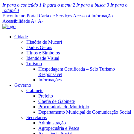
Ir para o conteúdo
1
Ir para o menu
2
Ir para a busca
3
Ir para o
rodapé
4
Encontre no Portal
Carta de Serviços
Acesso à Informação
Acessibilidade
A+
A-
Cidade
História de Mucuri
Dados Gerais
Hinos e Símbolos
Identidade Visual
Turismo
Hospedagem Certificada – Selo Turismo
Responsável
Informações
Governo
Gabinete
Prefeito
Chefia de Gabinete
Procuradoria do Município
Departamento Municipal de Comunicação Social
Secretarias
Administração
Agropecuária e Pesca
Assistência Social