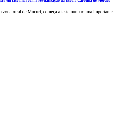
tra em fase final com a revitalização da Escola Carolina de Moraes
 zona rural de Mucuri, começa a testemunhar uma importante