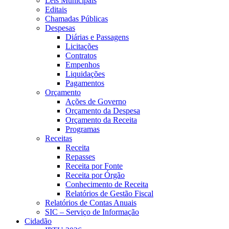
Leis Municipais
Editais
Chamadas Públicas
Despesas
Diárias e Passagens
Licitações
Contratos
Empenhos
Liquidações
Pagamentos
Orçamento
Ações de Governo
Orçamento da Despesa
Orçamento da Receita
Programas
Receitas
Receita
Repasses
Receita por Fonte
Receita por Órgão
Conhecimento de Receita
Relatórios de Gestão Fiscal
Relatórios de Contas Anuais
SIC – Serviço de Informação
Cidadão