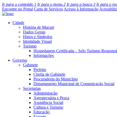
Ir para o conteúdo
1
Ir para o menu
2
Ir para a busca
3
Ir para o r
Encontre no Portal
Carta de Serviços
Acesso à Informação
Acessibili
Cidade
História de Mucuri
Dados Gerais
Hinos e Símbolos
Identidade Visual
Turismo
Hospedagem Certificada – Selo Turismo Responsá
Informações
Governo
Gabinete
Prefeito
Chefia de Gabinete
Procuradoria do Município
Departamento Municipal de Comunicação Social
Secretarias
Administração
Agropecuária e Pesca
Assistência Social
Cultura e Turismo
Educação
Esporte