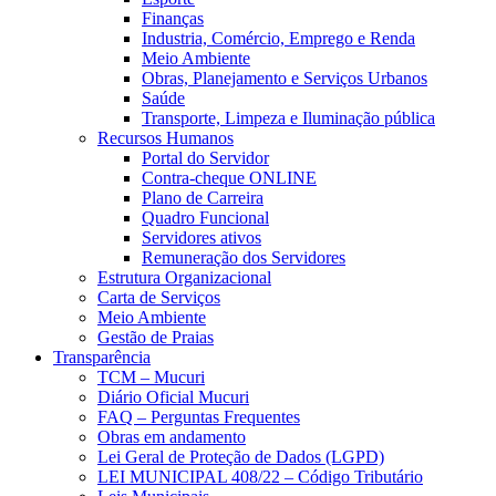
Finanças
Industria, Comércio, Emprego e Renda
Meio Ambiente
Obras, Planejamento e Serviços Urbanos
Saúde
Transporte, Limpeza e Iluminação pública
Recursos Humanos
Portal do Servidor
Contra-cheque ONLINE
Plano de Carreira
Quadro Funcional
Servidores ativos
Remuneração dos Servidores
Estrutura Organizacional
Carta de Serviços
Meio Ambiente
Gestão de Praias
Transparência
TCM – Mucuri
Diário Oficial Mucuri
FAQ – Perguntas Frequentes
Obras em andamento
Lei Geral de Proteção de Dados (LGPD)
LEI MUNICIPAL 408/22 – Código Tributário